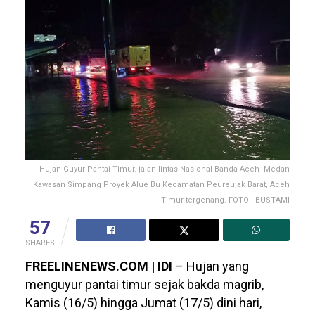
Hujan Guyur Pantai Timur. jalan lintas Nasional Banda Aceh- Medan
Kawasan Simpang Proyek Alue Bu Kecamatan Peureu;ak Barat, Aceh
Timur tergenang. FOTO : BUSTAMI
57
SHARES
FREELINENEWS.COM | IDI
– Hujan yang
menguyur pantai timur sejak bakda magrib,
Kamis (16/5) hingga Jumat (17/5) dini hari,