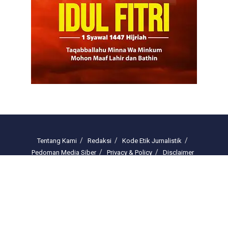
Tentang Kami
Redaksi
Kode Etik Jurnalistik
Pedoman Media Siber
Privacy & Policy
Disclaimer
Email : redaksi.freelinenews@gmail.com
© 2025 freelinenews.com by PT. Darussalam Megah Media