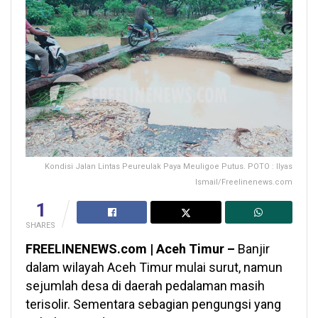
Kondisi Jalan Lintas Peureulak Paya Meuligoe Putus. POTO : Ilyas
Ismail/Freelinenews.com
1
SHARES
FREELINENEWS.com | Aceh Timur –
Banjir
dalam wilayah Aceh Timur mulai surut, namun
sejumlah desa di daerah pedalaman masih
terisolir. Sementara sebagian pengungsi yang