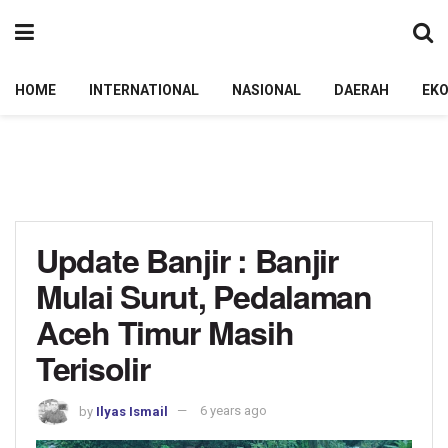
HOME
INTERNATIONAL
NASIONAL
DAERAH
EK
Update Banjir : Banjir
Mulai Surut, Pedalaman
Aceh Timur Masih
Terisolir
by
Ilyas Ismail
6 years ago