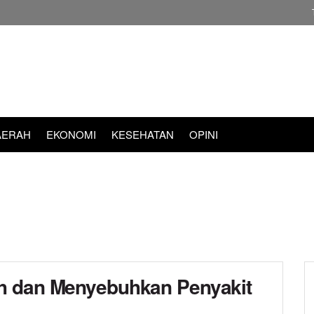
AERAH
EKONOMI
KESEHATAN
OPINI
h dan Menyebuhkan Penyakit