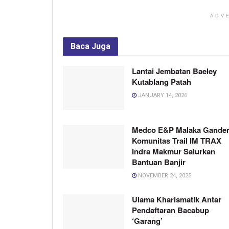
ADV
Baca
Juga
Lantai Jembatan Baeley
Kutablang Patah
JANUARY 14, 2026
Medco E&P Malaka Gande
Komunitas Trail IM TRAX
Indra Makmur Salurkan
Bantuan Banjir
NOVEMBER 24, 2025
Ulama Kharismatik Antar
Pendaftaran Bacabup
‘Garang’