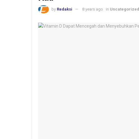
by
Redaksi
8 years ago
in
Uncategorize