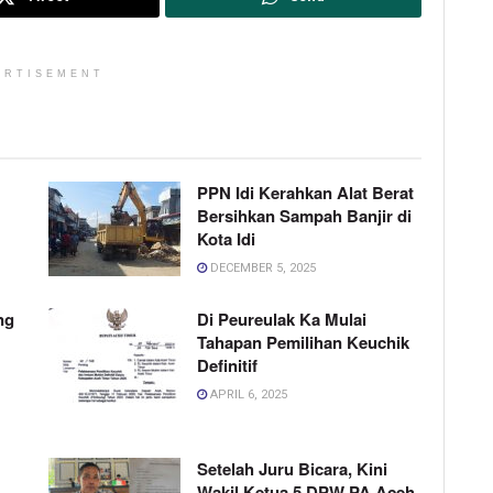
ERTISEMENT
PPN Idi Kerahkan Alat Berat
Bersihkan Sampah Banjir di
Kota Idi
DECEMBER 5, 2025
ng
Di Peureulak Ka Mulai
Tahapan Pemilihan Keuchik
Definitif
APRIL 6, 2025
Setelah Juru Bicara, Kini
Wakil Ketua 5 DPW PA Aceh