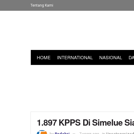
Tentang Kami
HOME
INTERNATIONAL
NASIONAL
D
1.897 KPPS Di Simelue S
by
Redaksi
7 years ago
in
Uncategorize