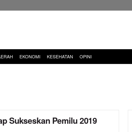
AERAH
EKONOMI
KESEHATAN
OPINI
iap Sukseskan Pemilu 2019
d