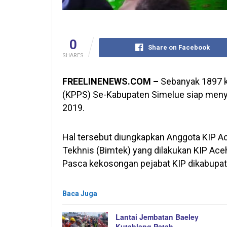
0
Share on Facebook
SHARES
FREELINENEWS.COM –
Sebanyak 1897 
(KPPS) Se-Kabupaten Simelue siap meny
2019.
Hal tersebut diungkapkan Anggota KIP A
Tekhnis (Bimtek) yang dilakukan KIP Ace
Pasca kekosongan pejabat KIP dikabupat
Baca Juga
Lantai Jembatan Baeley
Kutablang Patah