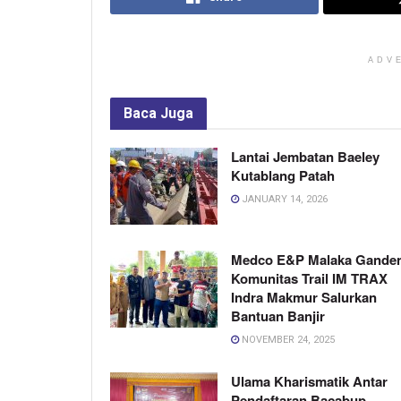
ADV
Baca
Juga
Lantai Jembatan Baeley
Kutablang Patah
JANUARY 14, 2026
Medco E&P Malaka Gande
Komunitas Trail IM TRAX
Indra Makmur Salurkan
Bantuan Banjir
NOVEMBER 24, 2025
Ulama Kharismatik Antar
Pendaftaran Bacabup