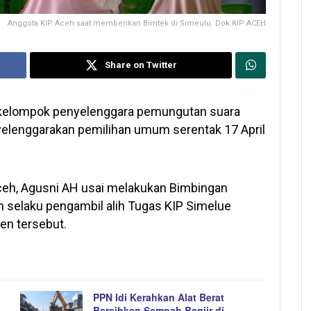
Anggota KIP Aceh saat memberikan Bimtek di Simeulu. Dok KIP ACEH
Share on Twitter
kelompok penyelenggara pemungutan suara
elenggarakan pemilihan umum serentak 17 April
ceh, Agusni AH usai melakukan Bimbingan
h selaku pengambil alih Tugas KIP Simelue
en tersebut.
PPN Idi Kerahkan Alat Berat
Bersihkan Sampah Banjir di