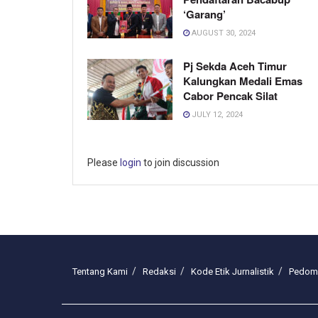
‘Garang’
AUGUST 30, 2024
Pj Sekda Aceh Timur
Kalungkan Medali Emas
Cabor Pencak Silat
JULY 12, 2024
Please
login
to join discussion
Tentang Kami
Redaksi
Kode Etik Jurnalistik
Pedoma