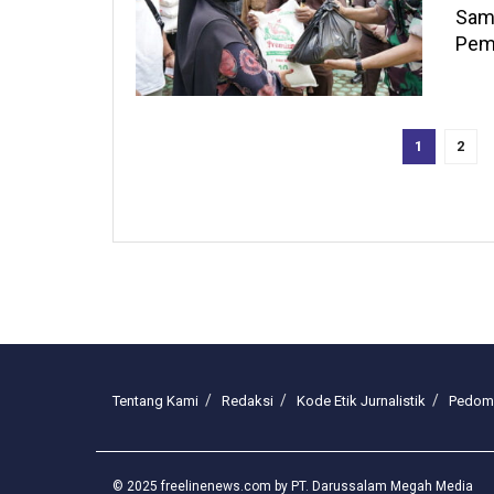
Samb
Pemk
1
2
Tentang Kami
Redaksi
Kode Etik Jurnalistik
Pedoma
© 2025 freelinenews.com by PT. Darussalam Megah Media