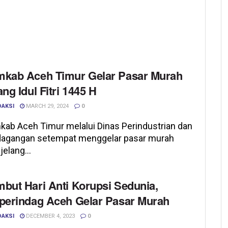
kab Aceh Timur Gelar Pasar Murah
ang Idul Fitri 1445 H
DAKSI
MARCH 29, 2024
0
ab Aceh Timur melalui Dinas Perindustrian dan
dagangan setempat menggelar pasar murah
elang...
but Hari Anti Korupsi Sedunia,
perindag Aceh Gelar Pasar Murah
DAKSI
DECEMBER 4, 2023
0