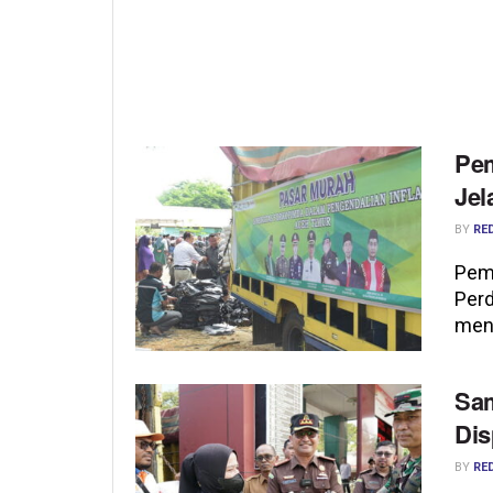
Pem
Jel
BY
RE
Pemk
Per
menj
Sam
Dis
BY
RE