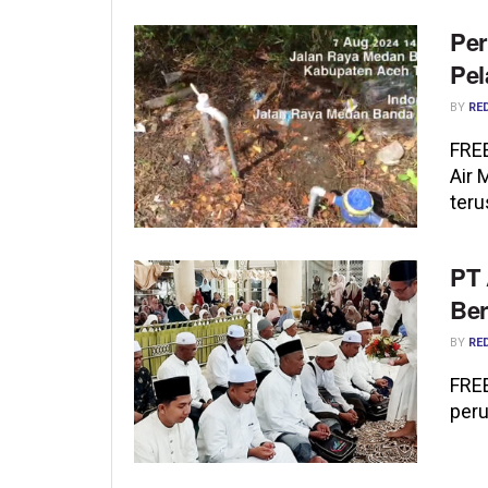
Per
Pel
BY
RE
FRE
Air
terus
PT 
Ber
BY
RE
FRE
peru