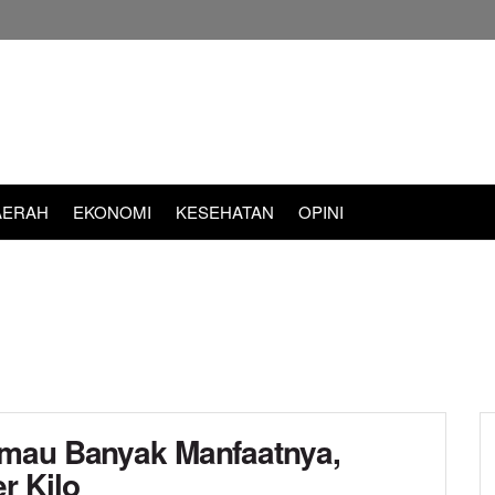
AERAH
EKONOMI
KESEHATAN
OPINI
imau Banyak Manfaatnya,
r Kilo