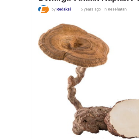
by
Redaksi
6 years ago
in
Kesehatan