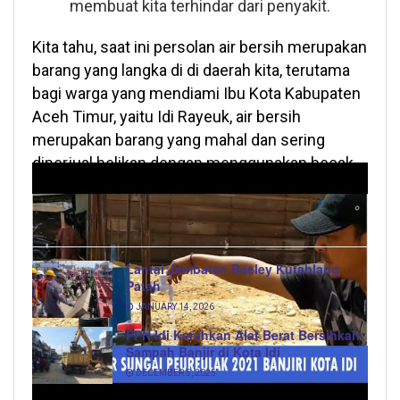
membuat kita terhindar dari penyakit.
Kita tahu, saat ini persolan air bersih merupakan
barang yang langka di di daerah kita, terutama
bagi warga yang mendiami Ibu Kota Kabupaten
Aceh Timur, yaitu Idi Rayeuk, air bersih
merupakan barang yang mahal dan sering
diperjual belikan dengan menggunakan becak
dan mobil angkutan air lainnya.
Baca Juga
Lantai Jembatan Baeley Kutablang
Patah
JANUARY 14, 2026
PPN Idi Kerahkan Alat Berat Bersihkan
Sampah Banjir di Kota Idi
DECEMBER 5, 2025