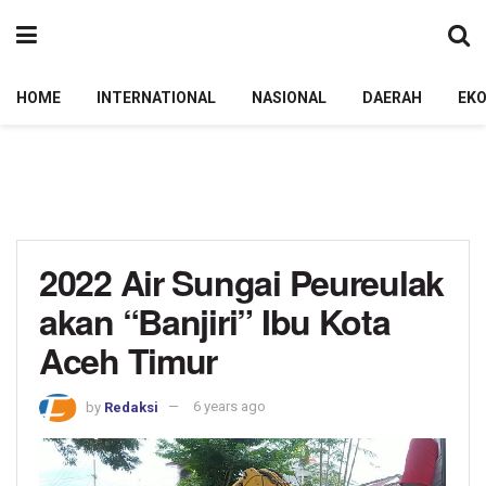
HOME
INTERNATIONAL
NASIONAL
DAERAH
EK
2022 Air Sungai Peureulak
akan “Banjiri” Ibu Kota
Aceh Timur
by
Redaksi
6 years ago