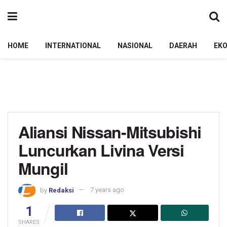
HOME
INTERNATIONAL
NASIONAL
DAERAH
EK
Aliansi Nissan-Mitsubishi
Luncurkan Livina Versi
Mungil
by
Redaksi
7 years ago
1
SHARES