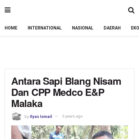
HOME
INTERNATIONAL
NASIONAL
DAERAH
EK
Antara Sapi Blang Nisam
Dan CPP Medco E&P
Malaka
by
Ilyas Ismail
5 years ago