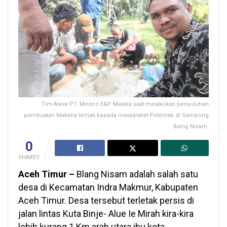
Tim Alexa PT. Medco E&P Malaka saat melakukan penyuluhan
pembuatan Makana ternak kepada masyarakat Peternak di Gampong
Balng Nisam.
0
SHARES
Aceh Timur –
Blang Nisam adalah salah satu
desa di Kecamatan Indra Makmur, Kabupaten
Aceh Timur. Desa tersebut terletak persis di
jalan lintas Kuta Binje- Alue Ie Mirah kira-kira
lebih kurang 1 Km arah utara ibu kota