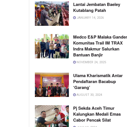
Lantai Jembatan Baeley
Kutablang Patah
JANUARY 14, 2026
Medco E&P Malaka Gande
Komunitas Trail IM TRAX
Indra Makmur Salurkan
Bantuan Banjir
NOVEMBER 24, 2025
Ulama Kharismatik Antar
Pendaftaran Bacabup
‘Garang’
AUGUST 30, 2024
Pj Sekda Aceh Timur
Kalungkan Medali Emas
Cabor Pencak Silat