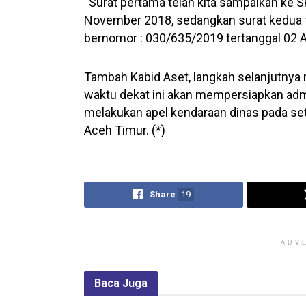
“Surat pertama telah kita sampaikan ke
November 2018, sedangkan surat kedua t
bernomor : 030/635/2019 tertanggal 02 Ap
Tambah Kabid Aset, langkah selanjutnya 
waktu dekat ini akan mempersiapkan admin
melakukan apel kendaraan dinas pada se
Aceh Timur. (*)
Share
19
ADV
Baca
Juga