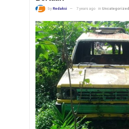
by
Redaksi
7 years ago
in
Uncategorize