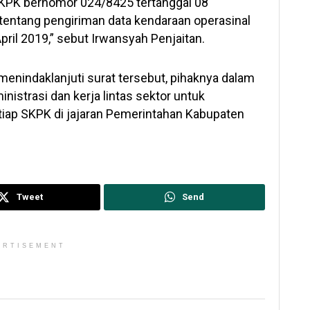
 SKPK bernomor 024/8425 tertanggal 08
entang pengiriman data kendaraan operasinal
ril 2019,” sebut Irwansyah Penjaitan.
menindaklanjuti surat tersebut, pihaknya dalam
istrasi dan kerja lintas sektor untuk
tiap SKPK di jajaran Pemerintahan Kabupaten
Tweet
Send
ERTISEMENT