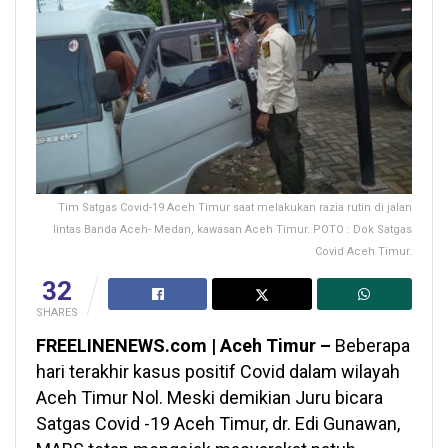
Tim Satgas Covid-19 Aceh Timur saat melakukan razia rutin di jalan
lintas Banda Aceh- Medan, kawasan Aceh Timur. POTO : Dok Satgas
Covid Aceh Timur.
32
SHARES
FREELINENEWS.com | Aceh Timur –
Beberapa
hari terakhir kasus positif Covid dalam wilayah
Aceh Timur Nol. Meski demikian Juru bicara
Satgas Covid -19 Aceh Timur, dr. Edi Gunawan,