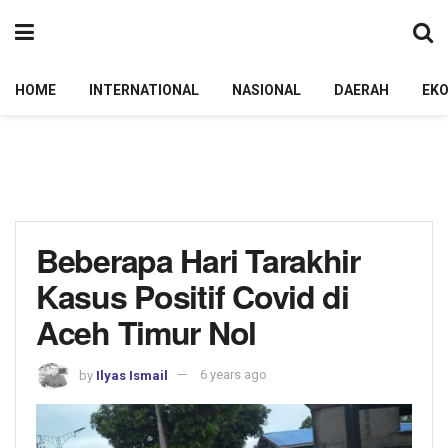
HOME
INTERNATIONAL
NASIONAL
DAERAH
EK
Beberapa Hari Tarakhir
Kasus Positif Covid di
Aceh Timur Nol
by
Ilyas Ismail
6 years ago