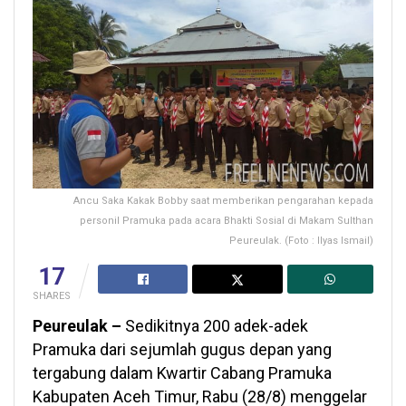
Ancu Saka Kakak Bobby saat memberikan pengarahan kepada
personil Pramuka pada acara Bhakti Sosial di Makam Sulthan
Peureulak. (Foto : Ilyas Ismail)
17
SHARES
Peureulak –
Sedikitnya 200 adek-adek
Pramuka dari sejumlah gugus depan yang
tergabung dalam Kwartir Cabang Pramuka
Kabupaten Aceh Timur, Rabu (28/8) menggelar