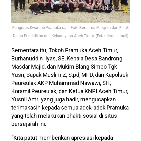
Pengurus Kwarcab Pramuka saat Foto Bersama Muspika dan Pihak
Dinas Pendidikan dan Kebudayaan Aceh Timur. (Foto : Ilyas Ismail)
Sementara itu, Tokoh Pramuka Aceh Timur,
Burhanuddin Ilyas, SE, Kepala Desa Bandrong
Masdar Majid, dan Mukim Blang Simpo Tgk
Yusri, Bapak Muslim Z, S.pd, MPD, dan Kapolsek
Peureulak AKP Muhammad Nawawi, SH,
Koramil Peureulak, dan Ketua KNPI Aceh Timur,
Yusnil Amri yang juga hadir, mengucapkan
terimakasih kepada semua adek-adek Pramuka
yang telah melakukan bhakti sosial di situs
bersejarah ini.
“Kita patut memberikan apresiasi kepada