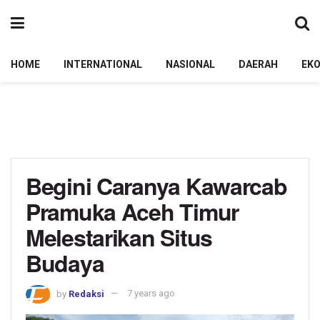
HOME
INTERNATIONAL
NASIONAL
DAERAH
EK
Begini Caranya Kawarcab
Pramuka Aceh Timur
Melestarikan Situs
Budaya
by
Redaksi
7 years ago