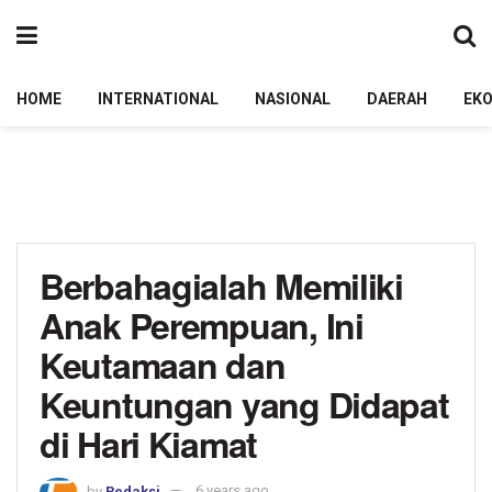
HOME
INTERNATIONAL
NASIONAL
DAERAH
EK
Berbahagialah Memiliki
Anak Perempuan, Ini
Keutamaan dan
Keuntungan yang Didapat
di Hari Kiamat
by
Redaksi
6 years ago