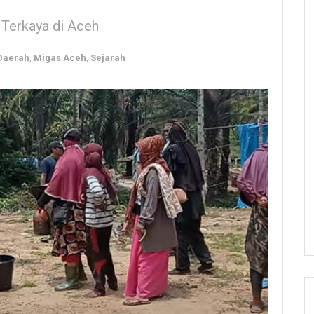
 Terkaya di Aceh
Daerah
,
Migas Aceh
,
Sejarah