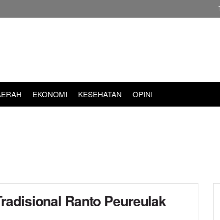
AERAH
EKONOMI
KESEHATAN
OPINI
adisional Ranto Peureulak