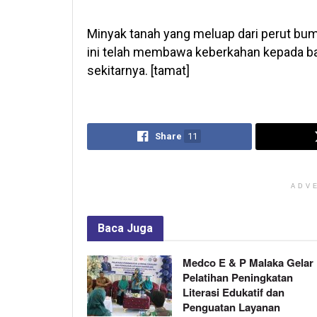
Minyak tanah yang meluap dari perut bumi
ini telah membawa keberkahan kepada b
sekitarnya. [tamat]
Share
11
ADV
Baca
Juga
Medco E & P Malaka Gelar
Pelatihan Peningkatan
Literasi Edukatif dan
Penguatan Layanan