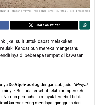
tah di Tambang Minyak Tradisional Ranto Peureulak. Foto : Ilyas Ismail
Share on Twitter
nklijke sulit untuk dapat melakukan
ureulak. Kendatipun mereka mengetahui
endirinya di beberapa tempat di kawasan
unya
De Atjeh-oorlog
dengan sub judul
“Minyak
n minyak Belanda tersebut telah memperoleh
tu. Namun perusahaan minyak tersebut tidak
imal karena sering mendapat gangguan dari