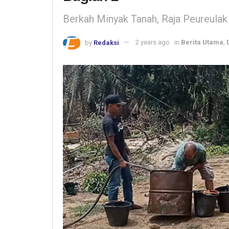
Berkah Minyak Tanah, Raja Peureulak
by
Redaksi
2 years ago
in
Berita Utama
,