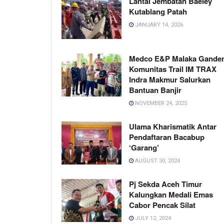
Lantai Jembatan Baeley
Kutablang Patah
JANUARY 14, 2026
Medco E&P Malaka Gande
Komunitas Trail IM TRAX
Indra Makmur Salurkan
Bantuan Banjir
NOVEMBER 24, 2025
Ulama Kharismatik Antar
Pendaftaran Bacabup
‘Garang’
AUGUST 30, 2024
Pj Sekda Aceh Timur
Kalungkan Medali Emas
Cabor Pencak Silat
JULY 12, 2024