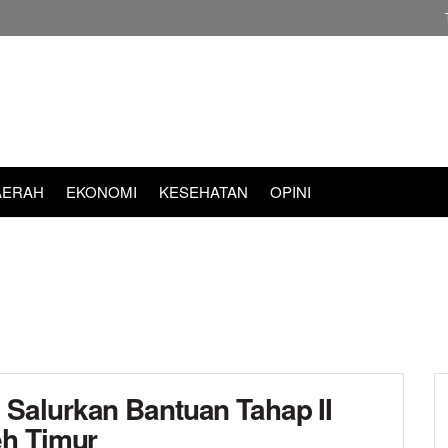
AERAH
EKONOMI
KESEHATAN
OPINI
Salurkan Bantuan Tahap II
eh Timur