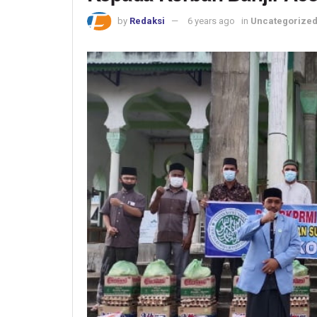
by
Redaksi
6 years ago
in
Uncategorize