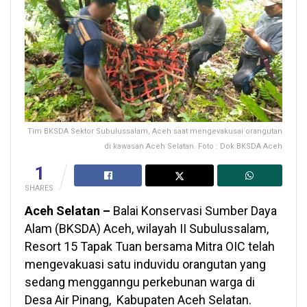
Tim BKSDA Sektor Subulussalam, Aceh saat mengevakusai orangutan
di kawasan Aceh Selatan. Foto : Dok BKSDA Aceh
1
SHARES
Aceh Selatan –
Balai Konservasi Sumber Daya
Alam (BKSDA) Aceh, wilayah II Subulussalam,
Resort 15 Tapak Tuan bersama Mitra OIC telah
mengevakuasi satu induvidu orangutan yang
sedang mengganngu perkebunan warga di
Desa Air Pinang, Kabupaten Aceh Selatan.