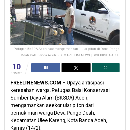
Petugas BKSDA Aceh saat mengamankan 1 ular piton di Desa Pango
Deah Kota Banda Aceh. FOTO FREELINENEWS | DOK BKSDA ACEH
10
SHARES
FREELINENEWS.COM –
Upaya antisipasi
keresahan warga, Petugas Balai Konservasi
Sumber Daya Alam (BKSDA) Aceh,
mengamankan seekor ular piton dari
pemukiman warga Desa Pango Deah,
Kecamatan Ulee Kareng, Kota Banda Aceh,
Kamis (14/2).