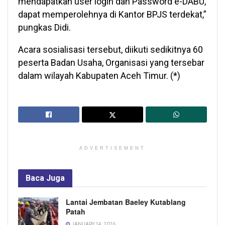
mendapatkan user login dan Password e-DABU,
dapat memperolehnya di Kantor BPJS terdekat,”
pungkas Didi.
Acara sosialisasi tersebut, diikuti sedikitnya 60
peserta Badan Usaha, Organisasi yang tersebar
dalam wilayah Kabupaten Aceh Timur. (*)
ADVERTISEMENT
Baca
Juga
Lantai Jembatan Baeley Kutablang
Patah
JANUARY 14, 2026