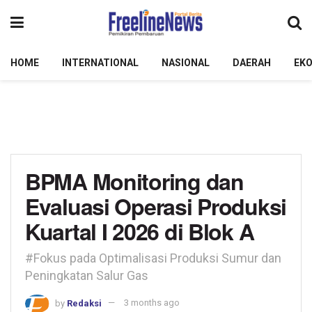
HOME
INTERNATIONAL
NASIONAL
DAERAH
EK
BPMA Monitoring dan
Evaluasi Operasi Produksi
Kuartal I 2026 di Blok A
#Fokus pada Optimalisasi Produksi Sumur dan
Peningkatan Salur Gas
by
Redaksi
3 months ago