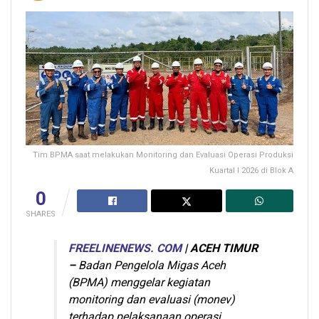
Tim BPMA saat melakukan Monitoring dan Evaluasi Operasi Produksi
Kuartal I 2026 di Blok A
0
SHARES
FREELINENEWS. COM
| ACEH TIMUR
–
Badan Pengelola Migas Aceh
(BPMA) menggelar kegiatan
monitoring dan evaluasi (monev)
terhadap pelaksanaan operasi