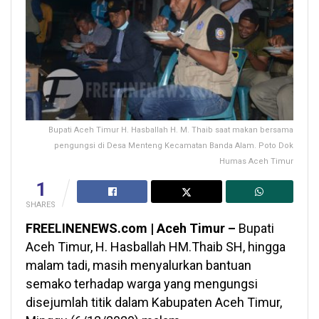
Bupati Aceh Timur H. Hasballah H. M. Thaib saat makan bersama
pengungsi di Desa Menteng Kecamatan Banda Alam. Poto Dok
Humas Aceh Timur
1
SHARES
FREELINENEWS.com | Aceh Timur –
Bupati
Aceh Timur, H. Hasballah HM.Thaib SH, hingga
malam tadi, masih menyalurkan bantuan
semako terhadap warga yang mengungsi
disejumlah titik dalam Kabupaten Aceh Timur,