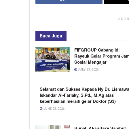
ADV
Baca
Juga
FIFGROUP Cabang Idi
Rayeuk Gelar Program Ja
Sosial Mengajar
JULY 23, 2026
Selamat dan Sukses Kepada Ny Dr. Lismawa
Iskandar Al-Farlaky, S.Pd., M.Ag atas
keberhasilan meraih gelar Doktor (S3)
JUNE 23, 2026
Bupati Al-Farlaky Sambut