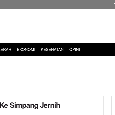
AERAH
EKONOMI
KESEHATAN
OPINI
 Ke Simpang Jernih