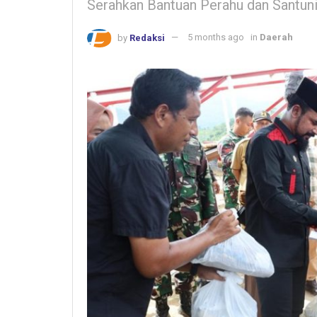
Serahkan Bantuan Perahu dan Santun
by
Redaksi
5 months ago
in
Daerah