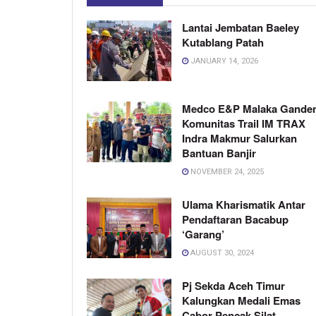
Lantai Jembatan Baeley
Kutablang Patah
JANUARY 14, 2026
Medco E&P Malaka Gande
Komunitas Trail IM TRAX
Indra Makmur Salurkan
Bantuan Banjir
NOVEMBER 24, 2025
Ulama Kharismatik Antar
Pendaftaran Bacabup
‘Garang’
AUGUST 30, 2024
Pj Sekda Aceh Timur
Kalungkan Medali Emas
Cabor Pencak Silat