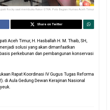
upati Rocky saat membuka Rakor GTRA. Poto Bagian Humas Aceh Timur
Share on Twitter
ati Aceh Timur, H. Hasballah H. M. Thaib, SH,
enjadi solusi yang akan dimanfaatkan
basis perkebunan dan pembangunan konservasi
ukaan Rapat Koordinasi IV Gugus Tugas Reforma
2). di Aula Gedung Dewan Kerajinan Nasional
ayeuk.