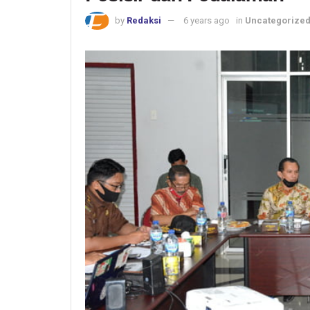
by
Redaksi
6 years ago
in
Uncategorize