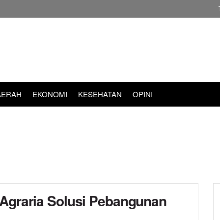
AERAH
EKONOMI
KESEHATAN
OPINI
 Agraria Solusi Pebangunan