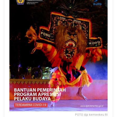
POTO djp kemenkeu RI