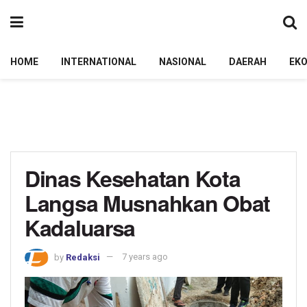
HOME
INTERNATIONAL
NASIONAL
DAERAH
EK
Dinas Kesehatan Kota
Langsa Musnahkan Obat
Kadaluarsa
by
Redaksi
7 years ago