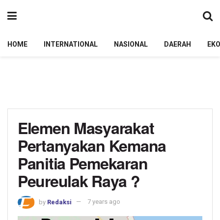
HOME
INTERNATIONAL
NASIONAL
DAERAH
EK
Elemen Masyarakat
Pertanyakan Kemana
Panitia Pemekaran
Peureulak Raya ?
by
Redaksi
7 years ago