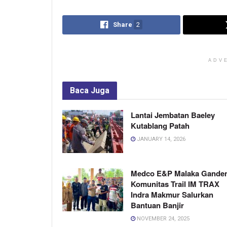
Share
2
ADV
Baca
Juga
Lantai Jembatan Baeley
Kutablang Patah
JANUARY 14, 2026
Medco E&P Malaka Gande
Komunitas Trail IM TRAX
Indra Makmur Salurkan
Bantuan Banjir
NOVEMBER 24, 2025