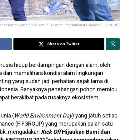
nam pohon yang dilakukan PT Federal International Finance (FIFGROUP)
Share on Twitter
usia hidup berdampingan dengan alam, oleh
ga dan memelihara kondisi alam lingkungan
ting yang sudah jadi perhatian sejak lama di
i Indonesia. Banyaknya penebangan pohon memicu
apat berakibat pada rusaknya ekosistem.
unia (
World Environment Day
) yang jatuh setiap
 Finance (FIFGROUP) yang merupakan salah satu
 Tbk, mengadakan
Kick Off
Hijaukan Bumi dan
k FIFGROUP 2021”sekaligus pemecahan rekor