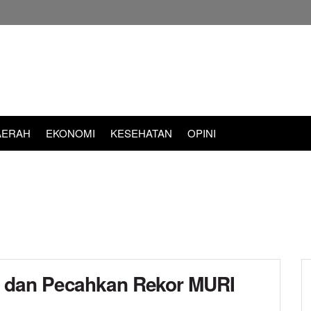
AERAH
EKONOMI
KESEHATAN
OPINI
 dan Pecahkan Rekor MURI
d