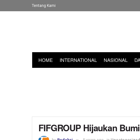
Tentang Kami
HOME
INTERNATIONAL
NASIONAL
D
FIFGROUP Hijaukan Bumi
by
Redaksi
5 years ago
in
Uncategorize