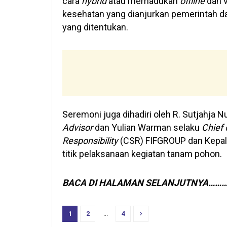
cara
hybrid
atau memadukan
offline
dan v
kesehatan yang dianjurkan pemerintah d
yang ditentukan.
Seremoni juga dihadiri oleh R. Sutjahja 
Advisor
dan Yulian Warman selaku
Chief
Responsibility
(CSR) FIFGROUP dan Kepala
titik pelaksanaan kegiatan tanam pohon.
BACA DI HALAMAN SELANJUTNYA……
1
2
...
4