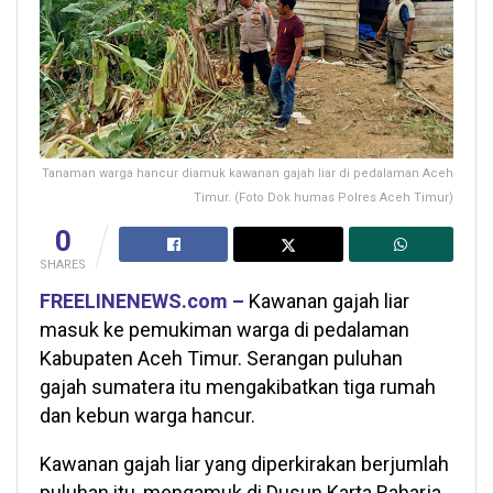
Tanaman warga hancur diamuk kawanan gajah liar di pedalaman Aceh
Timur. (Foto Dok humas Polres Aceh Timur)
0
SHARES
FREELINENEWS.com –
Kawanan gajah liar
masuk ke pemukiman warga di pedalaman
Kabupaten Aceh Timur. Serangan puluhan
gajah sumatera itu mengakibatkan tiga rumah
dan kebun warga hancur.
Kawanan gajah liar yang diperkirakan berjumlah
puluhan itu, mengamuk di Dusun Karta Raharja,