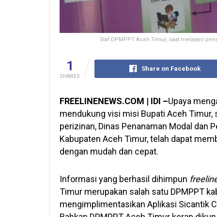
Staf DPMPPT Aceh Timur, saat melayani pengu
1
Share on Facebook
SHARES
FREELINENEWS.COM | IDI –
Upaya mengal
mendukung visi misi Bupati Aceh Timur, 
perizinan, Dinas Penanaman Modal dan 
Kabupaten Aceh Timur, telah dapat memb
dengan mudah dan cepat.
Informasi yang berhasil dihimpun
freeli
Timur merupakan salah satu DPMPPT kab
mengimplimentasikan Aplikasi Sicantik C
Bahkan DPMPPT Aceh Timur kerap dikunju