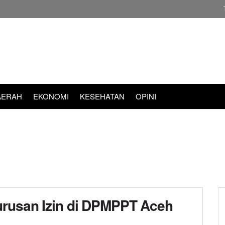
AERAH
EKONOMI
KESEHATAN
OPINI
urusan Izin di DPMPPT Aceh