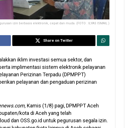
rusan izin berbasis elektronik, cepat dan muda. (FOTO : ILYAS ISMAIL )
Share on Twitter
akkan iklim investasi semua sektor, dan
serta implimentasi sistem elektronik pelayanan
Pelayanan Perizinan Terpadu (DPMPPT)
erikan pelayanan dan pengaduan perizinan
nenews.com,
Kamis (1/8) pagi, DPMPPT Aceh
upaten/kota di Aceh yang telah
loud dan OSS.go.id untuk pegurusan segala izin.
ngi kabupaten/kota lainnya di Aceh sebagai