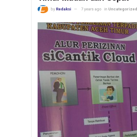
by
Redaksi
7 years ago
in
Uncategorize