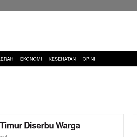
AERAH
EKONOMI
KESEHATAN
OPINI
 Timur Diserbu Warga
ized