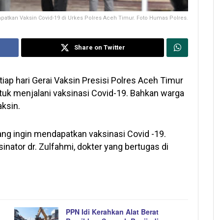
patkan Vaksin Covid-19 di Urkes Polres Aceh Timur. Foto Humas Polres.
Share on Twitter
iap hari Gerai Vaksin Presisi Polres Aceh Timur
ntuk menjalani vaksinasi Covid-19. Bahkan warga
ksin.
ang ingin mendapatkan vaksinasi Covid -19.
inator dr. Zulfahmi, dokter yang bertugas di
PPN Idi Kerahkan Alat Berat