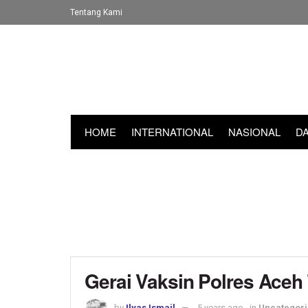
Tentang Kami
HOME
INTERNATIONAL
NASIONAL
D
Gerai Vaksin Polres Aceh
by
Ilyas Ismail
5 years ago
in
Uncategor