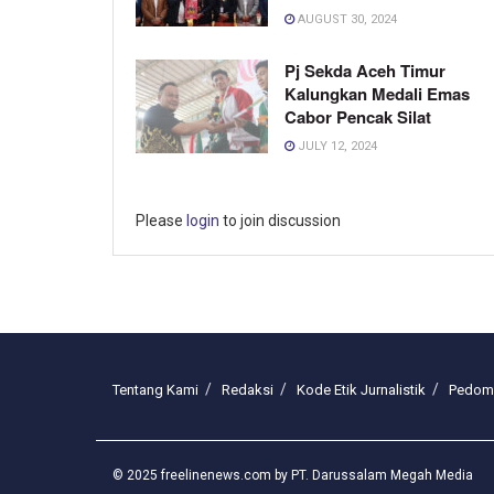
AUGUST 30, 2024
Pj Sekda Aceh Timur
Kalungkan Medali Emas
Cabor Pencak Silat
JULY 12, 2024
Please
login
to join discussion
Tentang Kami
Redaksi
Kode Etik Jurnalistik
Pedoma
© 2025 freelinenews.com by PT. Darussalam Megah Media