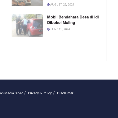
AUGUST 22, 2024
Mobil Bendahara Desa di Idi
Dibobol Maling
JUNE 11, 2024
n Media Siber
Privacy & Policy
Disclaimer