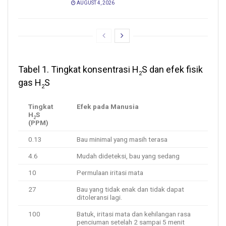
AUGUST 4, 2026
Tabel 1. Tingkat konsentrasi H
S dan efek fisik
2
gas H
S
2
Tingkat
Efek pada Manusia
H
S
2
(PPM)
0.13
Bau minimal yang masih terasa
4.6
Mudah dideteksi, bau yang sedang
10
Permulaan iritasi mata
27
Bau yang tidak enak dan tidak dapat
ditoleransi lagi.
100
Batuk, iritasi mata dan kehilangan rasa
penciuman setelah 2 sampai 5 menit