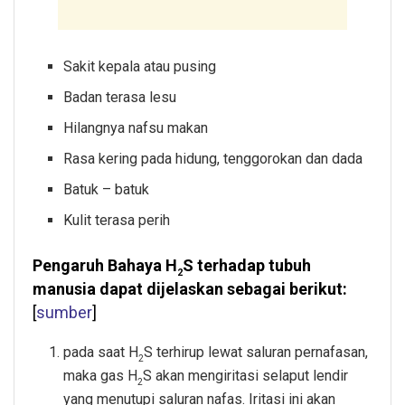
Sakit kepala atau pusing
Badan terasa lesu
Hilangnya nafsu makan
Rasa kering pada hidung, tenggorokan dan dada
Batuk – batuk
Kulit terasa perih
Pengaruh Bahaya H
S terhadap tubuh
2
manusia dapat dijelaskan sebagai berikut:
[
sumber
]
pada saat H
S terhirup lewat saluran pernafasan,
2
maka gas H
S akan mengiritasi selaput lendir
2
yang menutupi saluran nafas. Iritasi ini akan