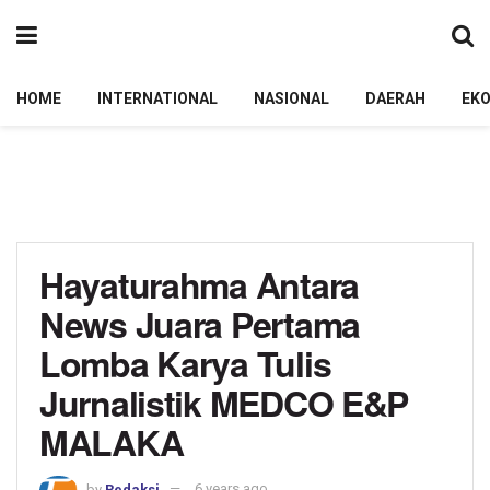
HOME
INTERNATIONAL
NASIONAL
DAERAH
EK
Hayaturahma Antara
News Juara Pertama
Lomba Karya Tulis
Jurnalistik MEDCO E&P
MALAKA
by
Redaksi
6 years ago