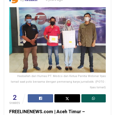
Hasballah dari Humas PT. Medco dan Ketua Panitia Webinar Ilyas
Ismail saat poto bersama dengan pemenang karya jurnalistik. (POTO :
Ilyas Ismail)
2
SHARES
FREELINENEWS.com | Aceh Timur –