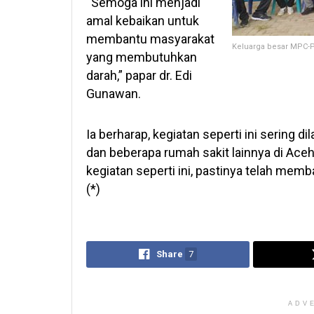
“Semoga ini menjadi
amal kebaikan untuk
membantu masyarakat
Keluarga besar MPC-
yang membutuhkan
darah,” papar dr. Edi
Gunawan.
Ia berharap, kegiatan seperti ini sering 
dan beberapa rumah sakit lainnya di Ace
kegiatan seperti ini, pastinya telah mem
(*)
Share
7
ADV