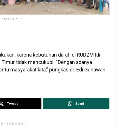
PP Aceh Timur
dilakukan, karena kebutuhan darah di RUDZM Idi
h Timur tidak mencukupi. “Dengan adanya
bantu masyarakat kita,” pungkas dr. Edi Gunawan.
Tweet
Send
ERTISEMENT