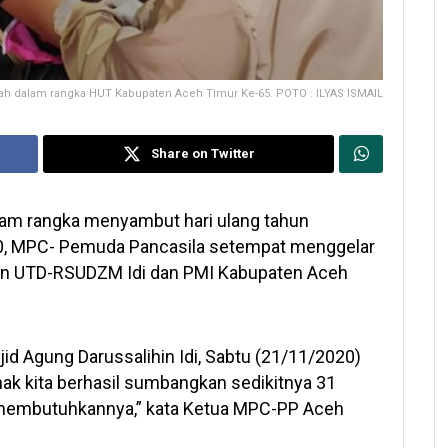
h dalam rangka HUT Kabupaten Aceh Timur Ke-65. POTO : ILYAS ISMAIL
Share on Twitter
am rangka menyambut hari ulang tahun
0, MPC- Pemuda Pancasila setempat menggelar
an UTD-RSUDZM Idi dan PMI Kabupaten Aceh
jid Agung Darussalihin Idi, Sabtu (21/11/2020)
pihak kita berhasil sumbangkan sedikitnya 31
 membutuhkannya,” kata Ketua MPC-PP Aceh