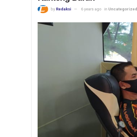
by
Redaksi
6 years ago
in
Uncategorize