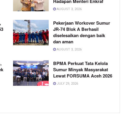
Hadapan Menteri Enkraf
AUGUST 3, 2026
,
Pekerjaan Workover Sumur
53
JR-74 Blok A Berhasil
diselesaikan dengan baik
dan aman
AUGUST 3, 2026
,
BPMA Perkuat Tata Kelola
ek
Sumur Minyak Masyarakat
Lewat FORSUMA Aceh 2026
JULY 29, 2026