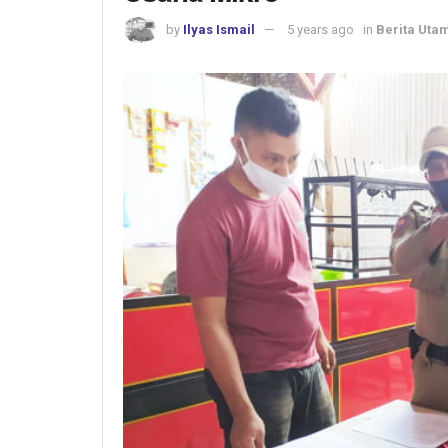
by
Ilyas Ismail
5 years ago
in
Berita Uta