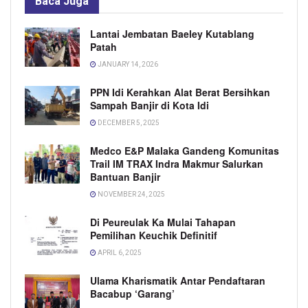
Baca
Juga
Lantai Jembatan Baeley Kutablang
Patah
JANUARY 14, 2026
PPN Idi Kerahkan Alat Berat Bersihkan
Sampah Banjir di Kota Idi
DECEMBER 5, 2025
Medco E&P Malaka Gandeng Komunitas
Trail IM TRAX Indra Makmur Salurkan
Bantuan Banjir
NOVEMBER 24, 2025
Di Peureulak Ka Mulai Tahapan
Pemilihan Keuchik Definitif
APRIL 6, 2025
Ulama Kharismatik Antar Pendaftaran
Bacabup ‘Garang’