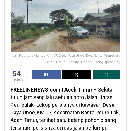
Jln. Peureulak-Lokop Km. 07. Desa Paya Unoe, Kec. Ranto Peureulak,
Aceh Timur. Ditanami Pohon Pisang. (poto ; ist)
54
SHARES
FREELINENEWS.com | Aceh Timur –
Sekitar
tujuh jam yang lalu sebuah poto Jalan Lintas
Peureulak- Lokop persisnya di kawasan Desa
Paya Unoe, KM 07, Kecamatan Ranto Peureulak,
Aceh Timur, terlihat satu batang pohon pisang
tertanam persisnya di ruas jalan berlumpur