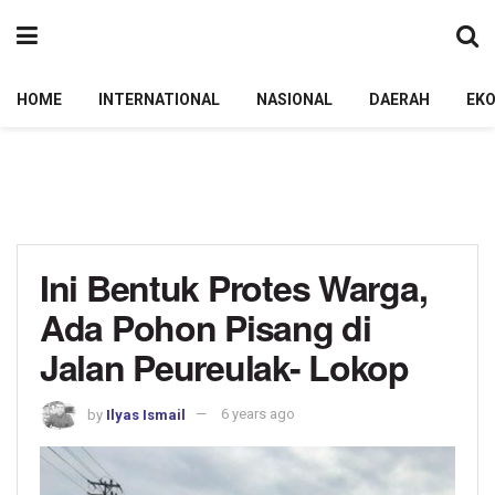
HOME
INTERNATIONAL
NASIONAL
DAERAH
EK
Ini Bentuk Protes Warga,
Ada Pohon Pisang di
Jalan Peureulak- Lokop
by
Ilyas Ismail
6 years ago