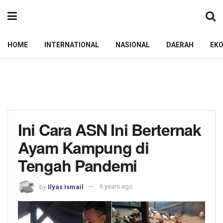
HOME
INTERNATIONAL
NASIONAL
DAERAH
EK
Ini Cara ASN Ini Berternak
Ayam Kampung di
Tengah Pandemi
by
Ilyas Ismail
6 years ago