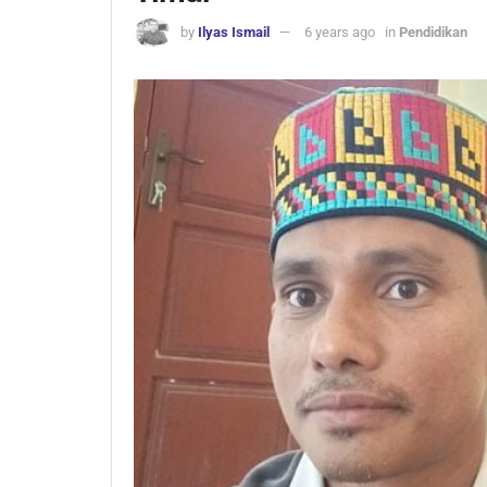
by
Ilyas Ismail
6 years ago
in
Pendidikan