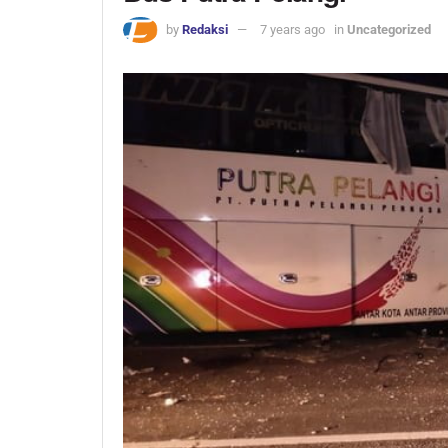
by
Redaksi
7 years ago
in
Uncategorized