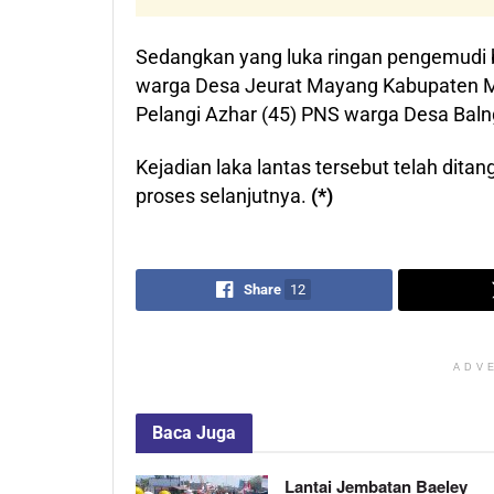
Sedangkan yang luka ringan pengemudi 
warga Desa Jeurat Mayang Kabupaten Mu
Pelangi Azhar (45) PNS warga Desa Baln
Kejadian laka lantas tersebut telah dita
proses selanjutnya.
(*)
Share
12
ADV
Baca
Juga
Lantai Jembatan Baeley