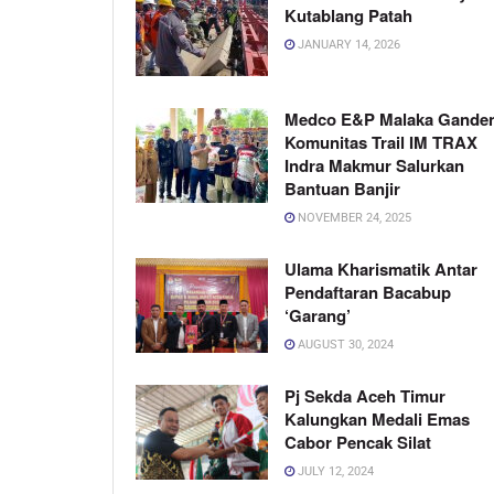
Kutablang Patah
JANUARY 14, 2026
Medco E&P Malaka Gande
Komunitas Trail IM TRAX
Indra Makmur Salurkan
Bantuan Banjir
NOVEMBER 24, 2025
Ulama Kharismatik Antar
Pendaftaran Bacabup
‘Garang’
AUGUST 30, 2024
Pj Sekda Aceh Timur
Kalungkan Medali Emas
Cabor Pencak Silat
JULY 12, 2024