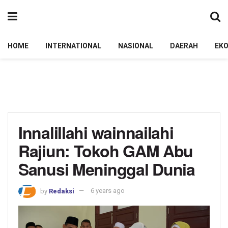
HOME
INTERNATIONAL
NASIONAL
DAERAH
EK
Innalillahi wainnailahi
Rajiun: Tokoh GAM Abu
Sanusi Meninggal Dunia
by
Redaksi
6 years ago