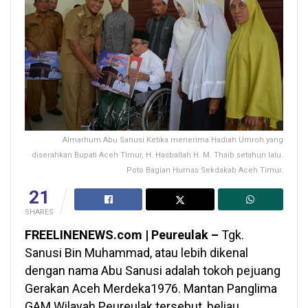
Almarhum Abu Sanusi Ketika menerima Hadiah Umroh yang
diserahkan Bupati Aceh Timur, H. Hasballah H. M. Thaib setahun lalu.
Poto Bagian Humas Sekdakab Aceh Timur.
21
SHARES
FREELINENEWS.com | Peureulak –
Tgk.
Sanusi Bin Muhammad, atau lebih dikenal
dengan nama Abu Sanusi adalah tokoh pejuang
Gerakan Aceh Merdeka1976. Mantan Panglima
GAM Wilayah Peureulak tersebut, beliau