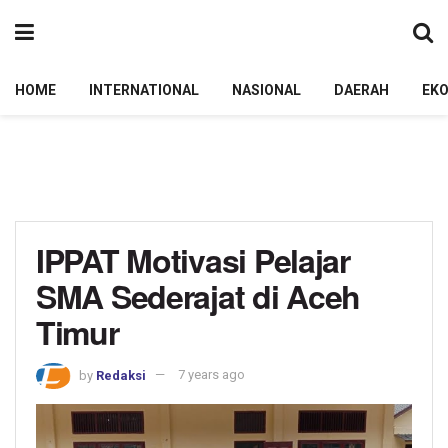
HOME
INTERNATIONAL
NASIONAL
DAERAH
EK
IPPAT Motivasi Pelajar
SMA Sederajat di Aceh
Timur
by
Redaksi
7 years ago