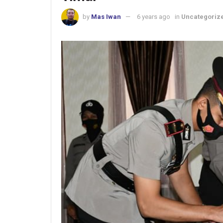
by
Mas Iwan
6 years ago
in
Uncategoriz