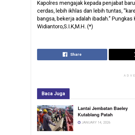
Kapolres mengajak kepada penjabat baru d
cerdas, lebih ikhlas dan lebih tuntas, “k
bangsa, bekerja adalah ibadah.” Pungka
Widiantoro,S.I.K,M.H. (*)
Share
ADV
Baca
Juga
Lantai Jembatan Baeley
Kutablang Patah
JANUARY 14, 2026