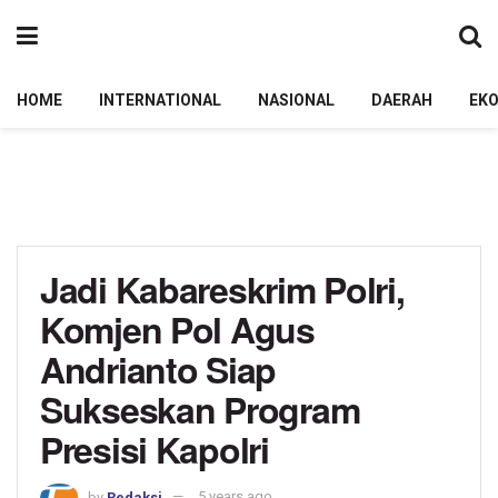
HOME
INTERNATIONAL
NASIONAL
DAERAH
EK
Jadi Kabareskrim Polri,
Komjen Pol Agus
Andrianto Siap
Sukseskan Program
Presisi Kapolri
by
Redaksi
5 years ago