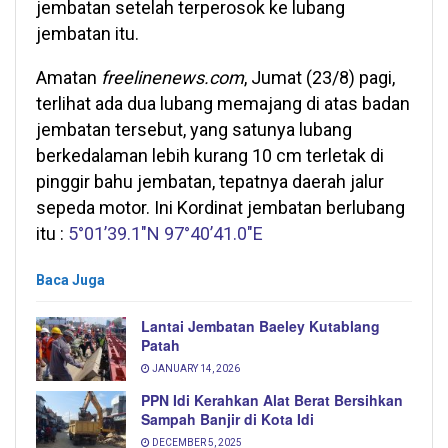
jembatan setelah terperosok ke lubang
jembatan itu.
Amatan
freelinenews.com
, Jumat (23/8) pagi,
terlihat ada dua lubang memajang di atas badan
jembatan tersebut, yang satunya lubang
berkedalaman lebih kurang 10 cm terletak di
pinggir bahu jembatan, tepatnya daerah jalur
sepeda motor. Ini Kordinat jembatan berlubang
itu :
5°01’39.1″N 97°40’41.0″E
Baca Juga
Lantai Jembatan Baeley Kutablang
Patah
JANUARY 14, 2026
PPN Idi Kerahkan Alat Berat Bersihkan
Sampah Banjir di Kota Idi
DECEMBER 5, 2025