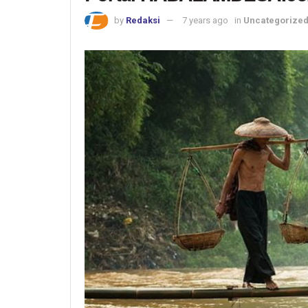
by
Redaksi
7 years ago
in
Uncategorize