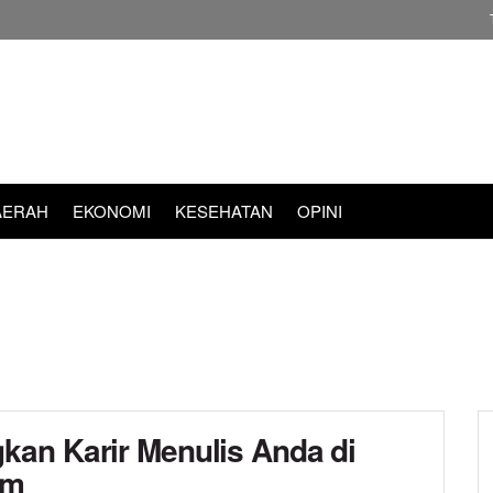
AERAH
EKONOMI
KESEHATAN
OPINI
an Karir Menulis Anda di
om