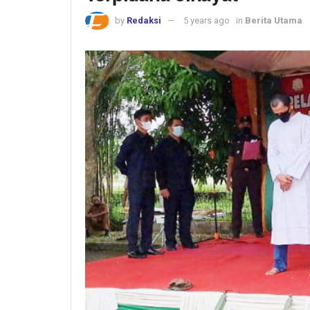
by
Redaksi
5 years ago
in
Berita Utama