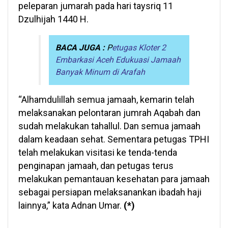
peleparan jumarah pada hari taysriq 11
Dzulhijah 1440 H.
BACA JUGA :
P
etugas Kloter 2
Embarkasi Aceh Edukuasi Jamaah
Banyak Minum di Arafah
“Alhamdulillah semua jamaah, kemarin telah
melaksanakan pelontaran jumrah Aqabah dan
sudah melakukan tahallul. Dan semua jamaah
dalam keadaan sehat. Sementara petugas TPHI
telah melakukan visitasi ke tenda-tenda
penginapan jamaah, dan petugas terus
melakukan pemantauan kesehatan para jamaah
sebagai persiapan melaksanankan ibadah haji
lainnya,” kata Adnan Umar.
(*)