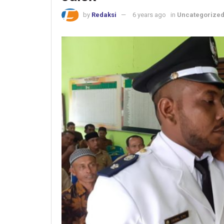
by
Redaksi
6 years ago
in
Uncategorize