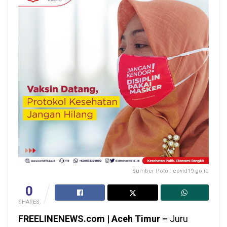
Sumber Poto : covid19.go.id
0
SHARES
FREELINENEWS.com | Aceh Timur –
Juru