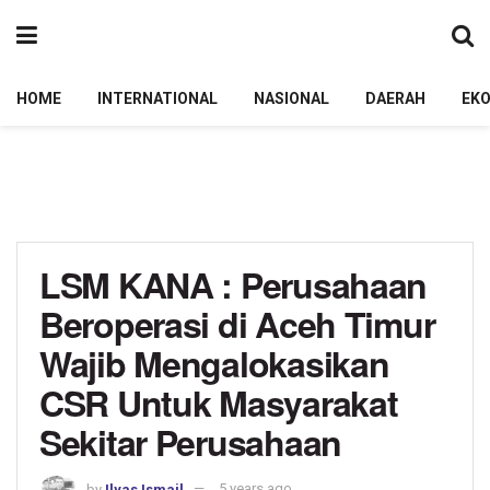
HOME
INTERNATIONAL
NASIONAL
DAERAH
EK
LSM KANA : Perusahaan
Beroperasi di Aceh Timur
Wajib Mengalokasikan
CSR Untuk Masyarakat
Sekitar Perusahaan
by
Ilyas Ismail
5 years ago