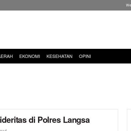
We
AERAH
EKONOMI
KESEHATAN
OPINI
deritas di Polres Langsa
ized