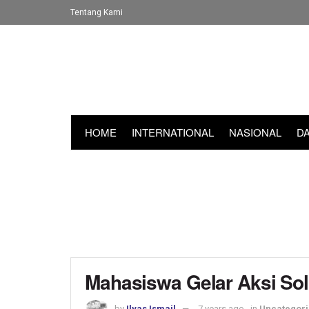
Tentang Kami
HOME
INTERNATIONAL
NASIONAL
D
Mahasiswa Gelar Aksi Soli
by
Ilyas Ismail
7 years ago
in
Uncategor