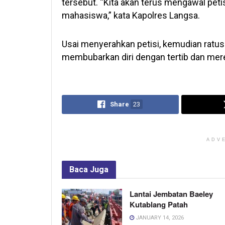
tersebut. “Kita akan terus mengawal petis
mahasiswa,” kata Kapolres Langsa.
Usai menyerahkan petisi, kemudian ratus
membubarkan diri dengan tertib dan mer
Share
23
ADV
Baca
Juga
Lantai Jembatan Baeley
Kutablang Patah
JANUARY 14, 2026