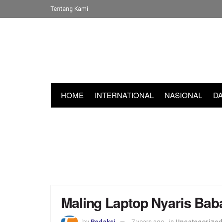
Tentang Kami
HOME
INTERNATIONAL
NASIONAL
D
Maling Laptop Nyaris Bab
by
Redaksi
7 years ago
in
Uncategorize