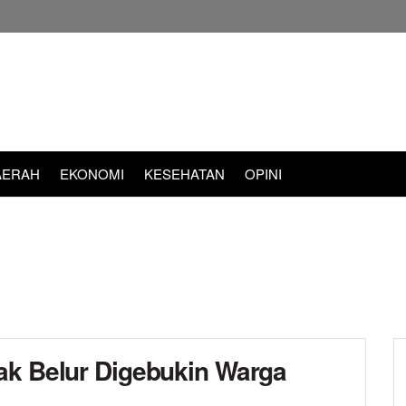
AERAH
EKONOMI
KESEHATAN
OPINI
ak Belur Digebukin Warga
d